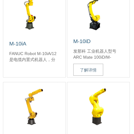
M-10iD
M-10iA
发那科 工业机器人型号
FANUC Robot M-10iA/12
ARC Mate 100iD/M-
是电缆内置式机器人，分
10iD/12
为标准型、长臂型
应用领域：弧焊、装配、
了解详情
（7L）。
拾取及包装、机床上下
※通过采用高刚性的手臂
料、材料加工、码垛、物
和先进的伺服技术，提高
流搬运、点焊
了加减速性能，缩短了搬
负载：12kg
运时间，从而实现了高生
产率。
了解详情