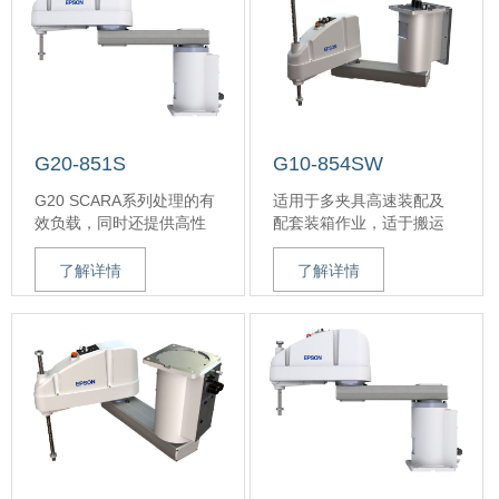
因而G20机器人成为重量级
因而G20机器人成为重量级
SCARA应用选择。
SCARA应用选择。
高性能
高性能
极大运动范围，Max-E设计
运动范围，Max-E设计可实
可实现较大的空间利用率
现空间利用率
0.369秒的循环时间，可提
0.369秒的最短循环时间，
高零部件的总吞吐量
可提高零部件的总吞吐量
G20-851S
G10-854SW
出色的加/减速率，平稳的
出色的加/减速率，平稳的
G20 SCARA系列处理的有
适用于多夹具高速装配及
启动/停止
启动/停止
效负载，同时还提供高性
配套装箱作业，适于搬运
速度达近11500毫米/秒，
速度达近11500毫米/秒，
能的运动和速度。G20高刚
10kg及中等强度的重物
使零部件可快速、精确地
使零部件可快速、精确地
性臂加上我们的
极大运动范围，Max-E设计
运行
运行
了解详情
了解详情
PowerDrive伺服技术，实
可实现空间利用率
独特的高刚性臂设计，残
独特的高刚性臂设计，残
现了爱普生众望所归的高
0.34秒的循环时间，可提
余振动低
余振动低
性能。再加上优秀的易使
高零部件总吞吐量
用性，因而G20机器人成为
出色的加/减速率，平稳的
重量级SCARA应用选择。
启动/停止
速度达11,000毫米/秒，使
高性能
零部件可快速、精确地运
运动范围，Max-E设计可实
行
现空间利用率
独特的高刚性臂设计，残
0.369秒的循环时间，可提
余振动低