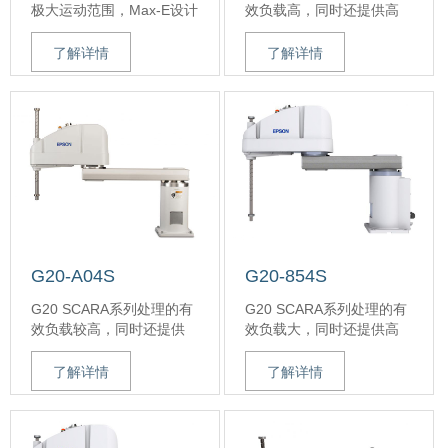
极大运动范围，Max-E设计
效负载高，同时还提供高
可实现提高空间利用率
性能的运动和速度。G20高
0.369秒的极短循环时间，
刚性臂加上我们的
了解详情
了解详情
可提高零部件的总吞吐量
PowerDrive伺服技术，实
出色的加/减速率，平稳的
现了爱普生众望所归的高
启动/停止
性能。再加上业界领先的
速度达近11500毫米/秒，
易使用性，因而G20机器人
使零部件可快速、精确地
成为重量级SCARA应用首
运行
选。
独特的高刚性臂设计，残
余振动低
高性能
最大运动范围，Max-E设计
可实现大的空间利用率
0.369秒的最短循环时间，
G20-A04S
G20-854S
可提高零部件的总吞吐量
G20 SCARA系列处理的有
G20 SCARA系列处理的有
出色的加/减速率，平稳的
效负载较高，同时还提供
效负载大，同时还提供高
启动/停止
高性能的运动和速度。G20
性能的运动和速度。G20高
最高速度达近11500毫米/
高刚性臂加上我们的
刚性臂加上我们的
秒，使零部件可快速、精
了解详情
了解详情
PowerDrive伺服技术，实
PowerDrive伺服技术，实
确地运行
现了爱普生众望所归的高
现了爱普生众望所归的高
独特的高刚性臂设计，残
性能。再加上易使用性，
性能。再加上易使用性，
余振动低