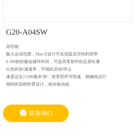
G系列SCARA机器人
SCARA机器人
蜘蛛手
RS系列吊装机器人
Flexifeeder柔性振动盘
小型机器人
C系列6轴机器人
N系列6轴折叠机器人
G20-A04SW
中型机器人
大型机器人
高性能
极大运动范围，Max-E设计可实现提高空间利用率
协作机器人
0.369秒的极短循环时间，可提高零部件的总吞吐量
控制器
VT6L 机器人
喷涂机器人
出色的加/减速率，平稳的启动/停止
速度达近11500毫米/秒，使零部件可快速、精确地运行
独特的高刚性臂设计，残余振动低
联系我们