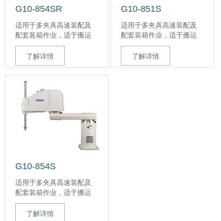
高零部件的总吞吐量
G10-854SR
G10-851S
出色的加/减速率，平稳的
适用于多夹具高速装配及
适用于多夹具高速装配及
启动/停止
配套装箱作业，适于搬运
配套装箱作业，适于搬运
速度达近11500毫米/秒，
10kg及中等强度的重物
最大10kg及中等强度的重
使零部件可快速、精确地
运动范围，Max-E设计可实
物
运行
了解详情
了解详情
现空间利用率
最大运动范围，Max-E设计
独特的高刚性臂设计，残
0.34秒的循环时间，可提
可实现最大的空间利用率
余振动低
高零部件总吞吐量
0.34秒的最短循环时间，
出色的加/减速率，平稳的
可提高零部件总吞吐量
启动/停止
出色的加/减速率，平稳的
速度达11,000毫米/秒，使
启动/停止
零部件可快速、精确地运
最高速度达11,000毫米/
行
秒，使零部件可快速、精
独特的高刚性臂设计，残
确地运行
余振动低
独特的高刚性臂设计，残
余振动低
G10-854S
适用于多夹具高速装配及
配套装箱作业，适于搬运
10kg及中等强度的重物
运动范围，Max-E设计可实
了解详情