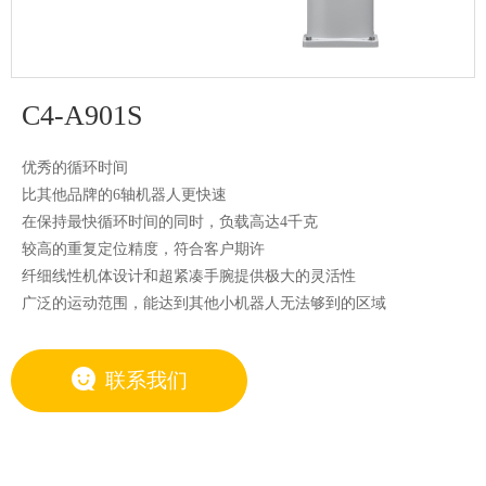
G系列SCARA机器人
SCARA机器人
蜘蛛手
RS系列吊装机器人
Flexifeeder柔性振动盘
小型机器人
C系列6轴机器人
N系列6轴折叠机器人
C4-A901S
中型机器人
大型机器人
优秀的循环时间
比其他品牌的6轴机器人更快速
协作机器人
在保持最快循环时间的同时，负载高达4千克
控制器
VT6L 机器人
喷涂机器人
较高的重复定位精度，符合客户期许
纤细线性机体设计和超紧凑手腕提供极大的灵活性
广泛的运动范围，能达到其他小机器人无法够到的区域
联系我们