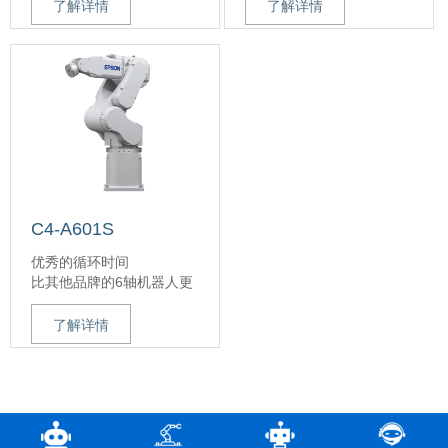
时，负载高达8千克
在保持最快循环时间的同
了解详情
了解详情
较高的重复定位精度，符
时，负载高达4千克
合客户期许
较高的重复定位精度，符
余振技术，确保有力的运
合客户期许
动和更快的定位
纤细线性机体设计和超紧
凑手腕提供极大的灵活性
广泛的运动范围，能达到
其他小机器人无法够到的
区域
C4-A601S
优秀的循环时间
比其他品牌的6轴机器人更
快速
在保持最快循环时间的同
了解详情
时，负载高达4千克
较高的重复定位精度，符
合客户期许
纤细线性机体设计和超紧
凑手腕提供极大的灵活性
广泛的运动范围，能达到