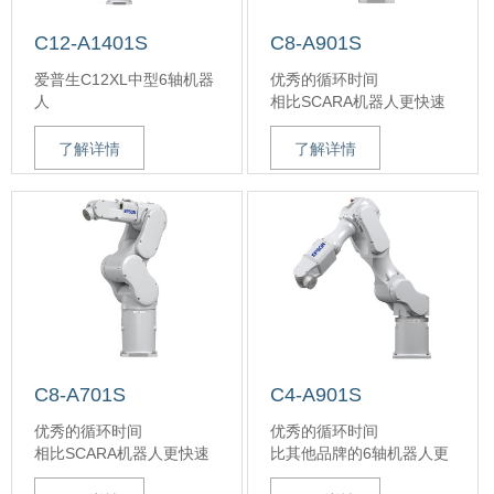
C12-A1401S
C8-A901S
爱普生C12XL中型6轴机器
优秀的循环时间
人
相比SCARA机器人更快速
特性及优势
在保持短循环时间的同
爱普生C12XL机器人保持
时，负载高达8千克
了解详情
了解详情
了C8XL机器人关键的纤细
较高的重复定位精度，符
外形设计、高性能、长臂
合客户期许
展，而且更大负载和更高
余振技术，确保有力的运
的负载自重比。适合要求
动和更快的定位
高灵活性、高速且狭小的
占地面积的不同应用。爱
普生C12XL中型6轴机器人
采用动力驱动伺服技术，
实现了客户期望的高性能
结果。另外，采用前沿的
余振技术，C12系列机器人
C8-A701S
C4-A901S
可大幅减轻运动中和启动/
优秀的循环时间
优秀的循环时间
停止过程中的振动，使运
相比SCARA机器人更快速
比其他品牌的6轴机器人更
动更平稳，定位更快。
在保持短循环时间的同
快速